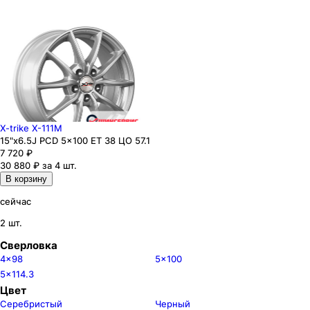
X-trike X-111M
15"x6.5J PCD 5x100 ЕТ 38 ЦО 57.1
7 720
₽
30 880 ₽ за 4 шт.
В корзину
сейчас
2 шт.
Сверловка
4x98
5x100
5x114.3
Цвет
Серебристый
Черный