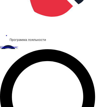
Программа лояльности
Шинсервис