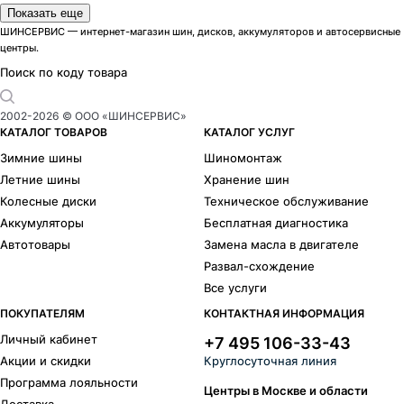
Бренды
Показать еще
ACCURIDE
Alcasta
ШИНСЕРВИС — интернет-магазин шин, дисков, аккумуляторов и автосервисные
центры.
Carwel
Cross Street
Dezent
DOTZ 4X4 STAHLRADER
Поиск по коду товара
Enzo
iFree Original
iFree
K7
2002-
2026
© ООО «ШИНСЕРВИС»
ALCAR STAHLRAD (KFZ)
Khomen Wheels
КАТАЛОГ ТОВАРОВ
КАТАЛОГ УСЛУГ
КиК
Kronprinz
Зимние шины
Шиномонтаж
Legeartis Concept
Legeartis Optima
Летние шины
Хранение шин
Lizardo
Magnetto
Колесные диски
Техническое обслуживание
MAK
Megami
Аккумуляторы
Бесплатная диагностика
N2O
NEO
Автотовары
Замена масла в двигателе
Nitro
NZ
Развал-схождение
ORW
PDW
Все услуги
Replica H
Replay
Rial
RPLC-Wheels
ПОКУПАТЕЛЯМ
КОНТАКТНАЯ ИНФОРМАЦИЯ
RPLC
RST
Личный кабинет
+7 495 106-33-43
Скад
Tech Line
Акции и скидки
Круглосуточная линия
Top Driver
TREBL
Программа лояльности
ТЗСК
Venti
Центры в Москве и области
Доставка