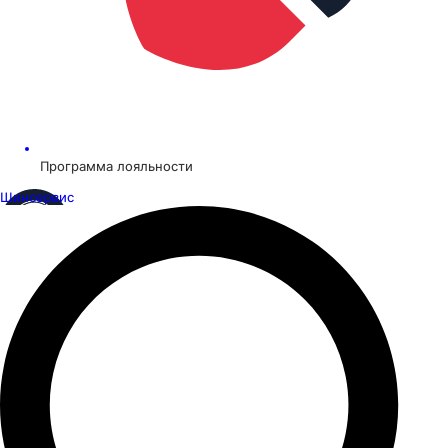
Программа лояльности
Шинсервис