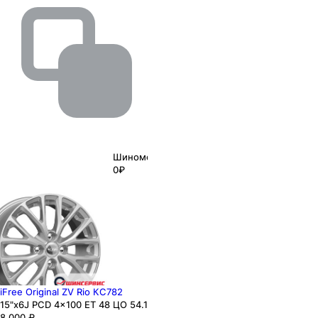
Шиномонтаж
0₽
iFree Original ZV Rio КС782
15"x6J PCD 4x100 ЕТ 48 ЦО 54.1
8 000
₽