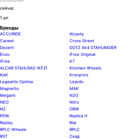
сейчас
1 шт.
Бренды
ACCURIDE
Alcasta
Carwel
Cross Street
Dezent
DOTZ 4X4 STAHLRADER
Enzo
iFree Original
iFree
K7
ALCAR STAHLRAD (KFZ)
Khomen Wheels
КиК
Kronprinz
Legeartis Optima
Lizardo
Magnetto
MAK
Megami
N2O
NEO
Nitro
NZ
ORW
PDW
Replica H
Replay
Rial
RPLC-Wheels
RPLC
RST
Скад