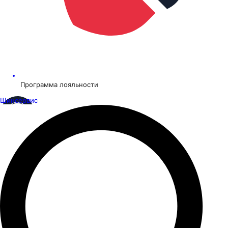
Программа лояльности
Шинсервис