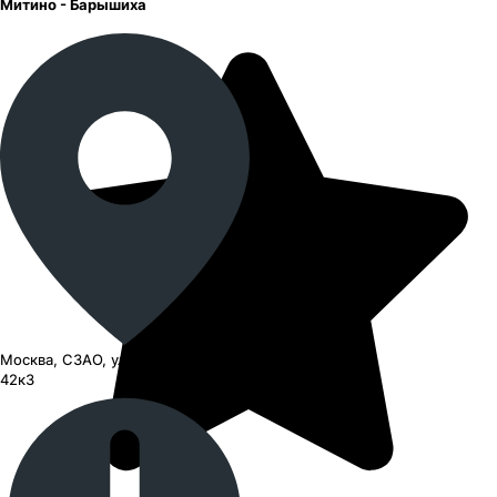
Митино - Барышиха
Москва, СЗАО, улица Барышиха,
42к3