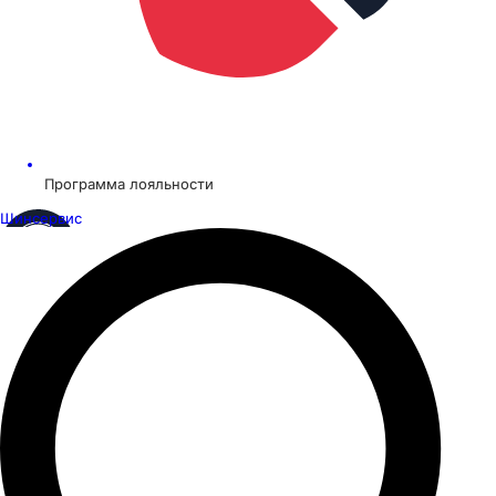
Программа лояльности
Шинсервис