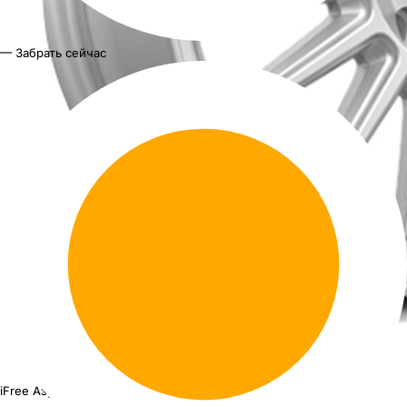
— Забрать сейчас
iFree Азур
16"x6.5J PCD 5x114.3 ЕТ 45 ЦО 60.1