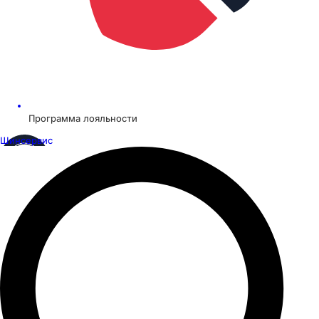
Программа лояльности
Шинсервис