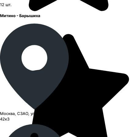
12
шт.
Митино - Барышиха
Москва, СЗАО, улица Барышиха,
42к3