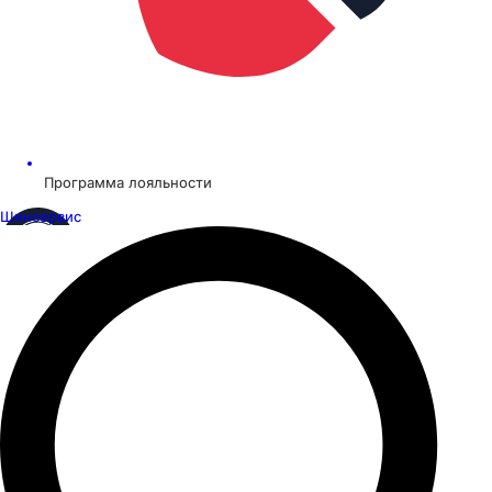
Программа лояльности
Шинсервис