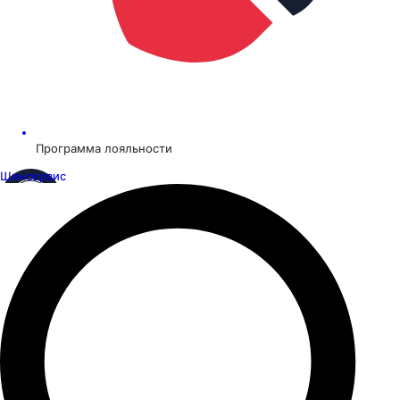
Программа лояльности
Шинсервис