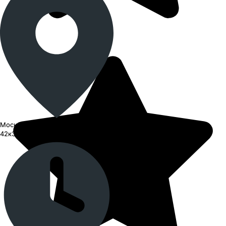
Москва, СЗАО, улица Барышиха,
42к3