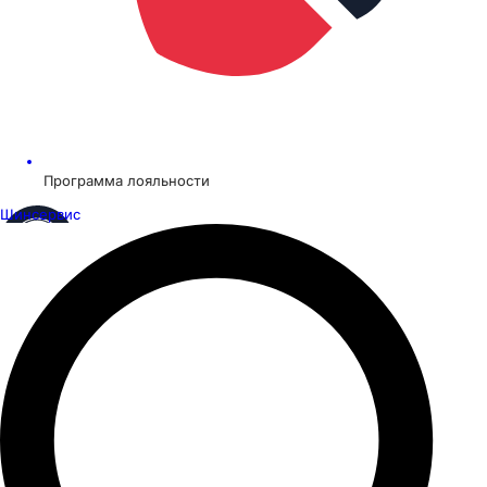
Программа лояльности
Шинсервис