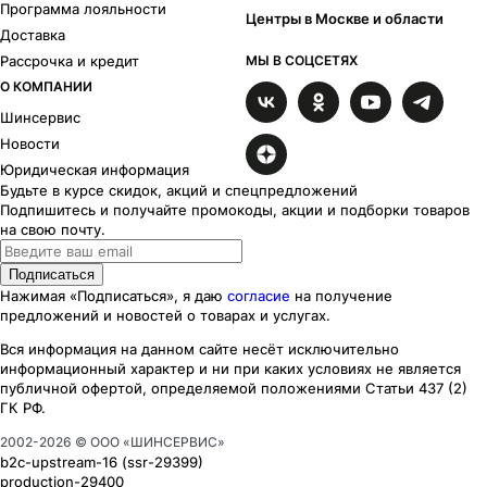
Программа лояльности
Koenig
1
Центры в Москве и области
Доставка
Koln
15
Рассрочка и кредит
МЫ В СОЦСЕТЯХ
Komet
26
О КОМПАНИИ
Leipzig-D
5
Leipzig
10
Шинсервис
Lewis
2
Новости
Liberty
2
Юридическая информация
Load 5
13
Будьте в курсе скидок, акций и спецпредложений
Luft
2
Подпишитесь и получайте промокоды, акции и подборки товаров
на свою почту.
Magma
17
Mark
13
Подписаться
Midlands
1
Нажимая «Подписаться», я даю
согласие
на получение
Milano
9
предложений и новостей о товарах и услугах.
Monaco
3
Вся информация на данном сайте несёт исключительно
Munchen
28
информационный характер
и ни при каких
условиях
не является
Nitro
1
публичной офертой, определяемой положениями Статьи 437 (2)
NTT
1
ГК РФ.
Nurburg
5
2002-
2026
© ООО «ШИНСЕРВИС»
Panorama
3
b2c-upstream-16
(ssr
-29399
)
Peak
14
production-29400