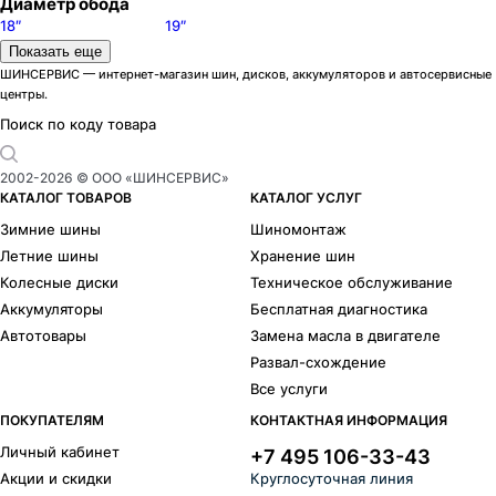
Диаметр обода
18″
19″
Модели дисков MAK
Показать еще
Allianz
1
ШИНСЕРВИС — интернет-магазин шин, дисков, аккумуляторов и автосервисные
центры.
Apollo
1
Aria
5
Поиск по коду товара
Bimmer
2
Birmingham
15
2002-
2026
© ООО «ШИНСЕРВИС»
Bremen
1
КАТАЛОГ ТОВАРОВ
КАТАЛОГ УСЛУГ
DaVinci
68
Зимние шины
Шиномонтаж
Electra
12
Летние шины
Хранение шин
Epica
1
Колесные диски
Техническое обслуживание
Express
8
Аккумуляторы
Бесплатная диагностика
Fatale
18
Автотовары
Замена масла в двигателе
Fuoco 6
1
Развал-схождение
Gravel
7
Все услуги
Highlands
25
Iguan
1
ПОКУПАТЕЛЯМ
КОНТАКТНАЯ ИНФОРМАЦИЯ
Kassel
13
Личный кабинет
+7 495 106-33-43
Kent
2
Акции и скидки
Круглосуточная линия
King 6
1