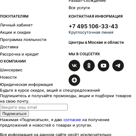
Развал-схождение
Fatale
18
Fuoco 5
2
Все услуги
Fuoco 6
1
ПОКУПАТЕЛЯМ
КОНТАКТНАЯ ИНФОРМАЦИЯ
Gravel
7
Личный кабинет
+7 495 106-33-43
Highlands
25
Акции и скидки
Круглосуточная линия
Iguan
1
Программа лояльности
Kassel
13
Центры в Москве и области
Доставка
Kent
2
Рассрочка и кредит
МЫ В СОЦСЕТЯХ
King 6
1
Koenig
1
О КОМПАНИИ
Koln
15
Шинсервис
Komet
26
Новости
Leipzig-D
5
Юридическая информация
Leipzig
10
Будьте в курсе скидок, акций и спецпредложений
Lewis
2
Подпишитесь и получайте промокоды, акции и подборки товаров
Liberty
на свою почту.
2
Load 5
13
Подписаться
Magma
17
Нажимая «Подписаться», я даю
согласие
на получение
Mark
13
предложений и новостей о товарах и услугах.
Midlands
1
Milano
Вся информация на данном сайте несёт исключительно
9