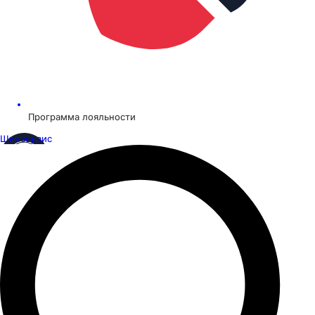
Программа лояльности
Шинсервис