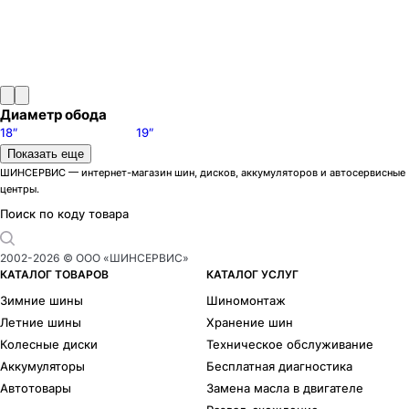
Диаметр обода
18″
19″
Цвет
Показать еще
Черный
Серебристый
ШИНСЕРВИС — интернет-магазин шин, дисков, аккумуляторов и автосервисные
центры.
Модели дисков MAK
Allianz
1
Поиск по коду товара
Apollo
1
Aria
5
2002-
2026
© ООО «ШИНСЕРВИС»
Bimmer
2
КАТАЛОГ ТОВАРОВ
КАТАЛОГ УСЛУГ
Birmingham
15
Зимние шины
Шиномонтаж
Bremen
1
Летние шины
Хранение шин
DaVinci
68
Колесные диски
Техническое обслуживание
Electra
12
Аккумуляторы
Бесплатная диагностика
Epica
1
Автотовары
Замена масла в двигателе
Express
8