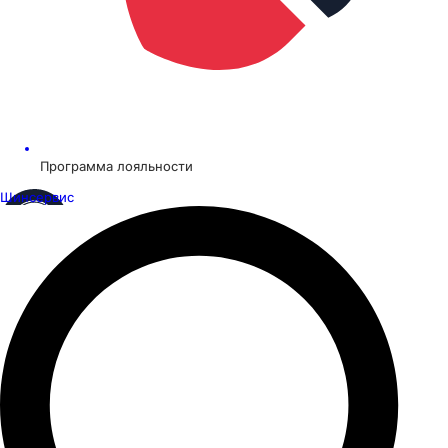
Программа лояльности
Шинсервис