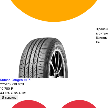
Хранен
монтаж
Шином
0₽
Kumho Crugen HP71
225
/70
R16
103
H
10 780
₽
43 120 ₽ за 4 шт.
В корзину