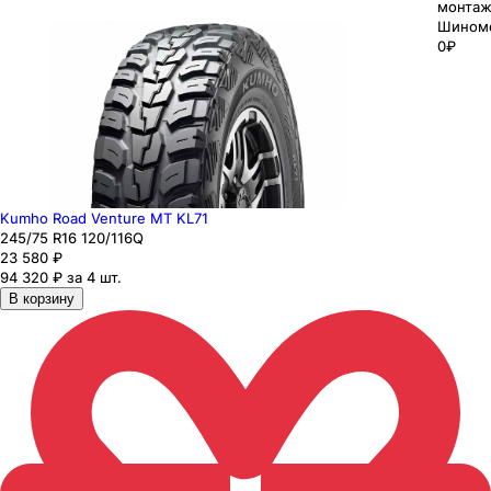
монтаж
Шином
0₽
Kumho Road Venture MT KL71
245
/75
R16
120/116
Q
23 580
₽
94 320 ₽ за 4 шт.
В корзину