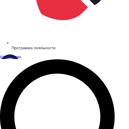
Программа лояльности
Шинсервис