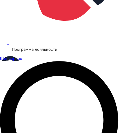
Программа лояльности
Шинсервис