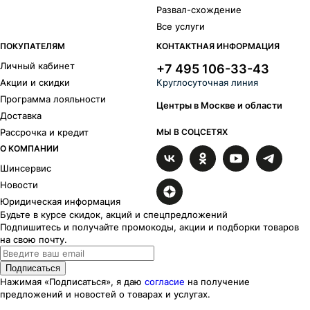
Развал-схождение
Джет
24
Все услуги
Драйвер
8
Эрнесто
23
ПОКУПАТЕЛЯМ
КОНТАКТНАЯ ИНФОРМАЦИЯ
Эвил
3
Личный кабинет
+7 495 106-33-43
Финчер
26
Акции и скидки
Круглосуточная линия
Флайт
13
Программа лояльности
Фриман
5
Центры в Москве и области
Доставка
Горизонт
6
Рассрочка и кредит
МЫ В СОЦСЕТЯХ
Грид
9
О КОМПАНИИ
Хафпайп
3
Хит
6
Шинсервис
Икигай
38
Новости
Калибр
9
Юридическая информация
Катар
18
Будьте в курсе скидок, акций и спецпредложений
Кайкос
6
Подпишитесь и получайте промокоды, акции и подборки товаров
на свою почту.
Кайт
1
Каzaнтип
63
Подписаться
Маскот
18
Нажимая «Подписаться», я даю
согласие
на получение
Майами лайт
18
предложений и новостей о товарах и услугах.
Майами
1