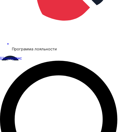
Программа лояльности
Шинсервис