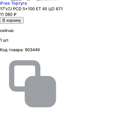
iFree Тортуга
17"x7J PCD 5x100 ЕТ 45 ЦО 67.1
11 080
₽
В корзину
сейчас
1 шт.
Код товара:
903449