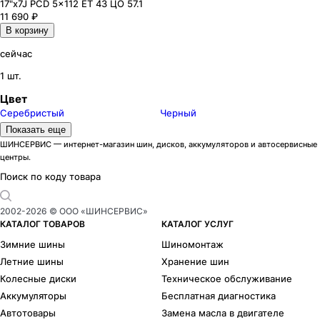
17"x7J PCD 5x112 ЕТ 43 ЦО 57.1
11 690
₽
В корзину
сейчас
1 шт.
Цвет
Серебристый
Черный
Модели дисков iFree
Показать еще
Андерсен
16
ШИНСЕРВИС — интернет-магазин шин, дисков, аккумуляторов и автосервисные
центры.
Апероль
24
Аскет
66
Поиск по коду товара
Аврора
1
Азур
42
2002-
2026
© ООО «ШИНСЕРВИС»
Бэнкс
34
КАТАЛОГ ТОВАРОВ
КАТАЛОГ УСЛУГ
Big Byz
24
Зимние шины
Шиномонтаж
Бланш
10
Летние шины
Хранение шин
Бохо
18
Колесные диски
Техническое обслуживание
Бомбей
41
Аккумуляторы
Бесплатная диагностика
Бустер
4
Автотовары
Замена масла в двигателе
Дайс
30