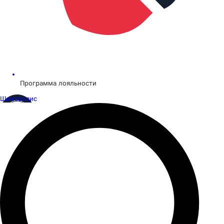
Программа лояльности
Шинсервис