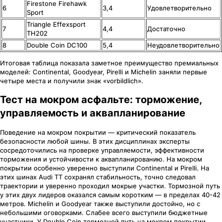
Firestone Firehawk
6
3,4
Удовлетворительно
Sport
Triangle Effexsport
7
4,4
Достаточно
TH202
8
Double Coin DC100
5,4
Неудовлетворительно
Итоговая таблица показала заметное преимущество премиальных
моделей: Continental, Goodyear, Pirelli и Michelin заняли первые
четыре места и получили знак «vorbildlich».
Тест на мокром асфальте: торможение,
управляемость и аквапланирование
Поведение на мокром покрытии — критический показатель
безопасности любой шины. В этих дисциплинах эксперты
сосредоточились на проверке управляемости, эффективности
торможения и устойчивости к аквапланированию. На мокром
покрытии особенно уверенно выступили Continental и Pirelli. На
этих шинах Audi TT сохранял стабильность, точно следовал
траектории и уверенно проходил мокрые участки. Тормозной путь
у этих двух лидеров оказался самым коротким — в пределах 40-42
метров. Michelin и Goodyear также выступили достойно, но с
небольшими оговорками. Слабее всего выступили бюджетные
участники. У Double Coin тормозной путь на мокром покрытии