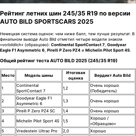
Рейтинг летних шин 245/35 R19 по версии
AUTO BILD SPORTSCARS 2025
Немецкая система оценок: чем ниже балл, тем лучше результат.
В
финальном выводе Auto Bild отметил четыре модели знаком
«vorbildlich» (образцово):
Continental SportContact 7
,
Goodyear
Eagle F1 Asymmetric 6
,
Pirelli P Zero PZ4
и
Michelin Pilot Sport 4S
.
Общий рейтинг теста AUTO BILD 2025 (245/35 R19)
Итоговая
Место
Модель шины
Вердикт Auto Bild
оценка
Continental
Очень хорошо
1
1,2
SportContact 7
(Победитель)
Goodyear Eagle F1
2
1,3
Очень хорошо
Asymmetric 6
3
Pirelli P Zero PZ4 SC
1,4
Очень хорошо
Хорошо /
4
Michelin Pilot Sport 4S
1,5
«Образцово»
5
Vredestein Ultrac Pro
2,0
Хорошо