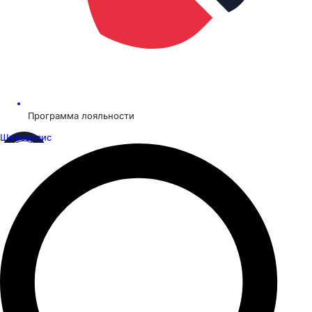
Программа лояльности
Шинсервис