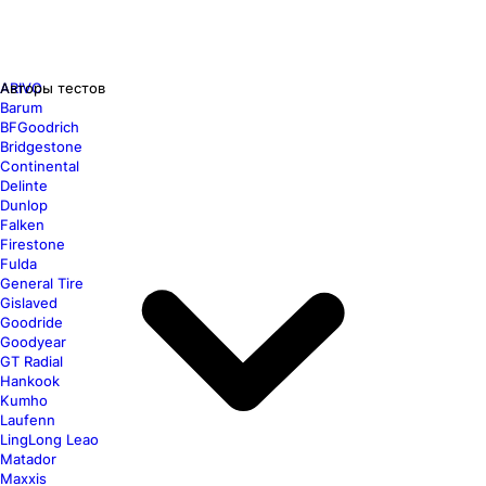
ARIVO
Авторы тестов
Barum
BFGoodrich
Bridgestone
Continental
Delinte
Dunlop
Falken
Firestone
Fulda
General Tire
Gislaved
Goodride
Goodyear
GT Radial
Hankook
Kumho
Laufenn
LingLong Leao
Matador
Maxxis